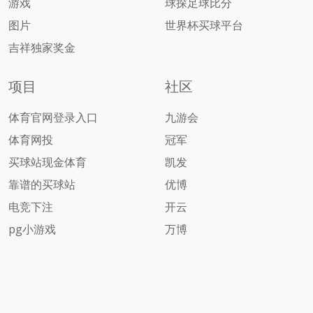
游戏
球探足球比分
图片
世界杯买球平台
吉祥独家奖金
项目
社区
体育官网登录入口
九游会
体育网投
冠军
买球站现金体育
凯发
靠谱的买球站
优博
电竞下注
开云
pg小游戏
万博