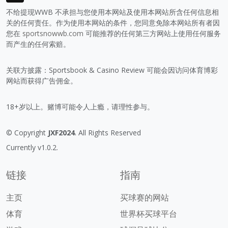
不给提现WWB 不承担与您使用本网站及使用本网站所含任何信息相
关的任何责任。作为使用本网站的条件，您同意免除本网站所有者因
您在
sportsnowwb.com
可能推荐的任何第三方网站上使用任何服务
而产生的任何索赔。
关联方披露：Sportsbook & Casino Review 可能会因访问体育博彩
网站而获得广告佣金。
18+岁以上。赌博可能令人上瘾，请理性参与。
© Copyright
JXF2024
. All Rights Reserved
Currently v1.0.2.
链接
指南
主页
买球赛的网站
体育
世界杯买球平台