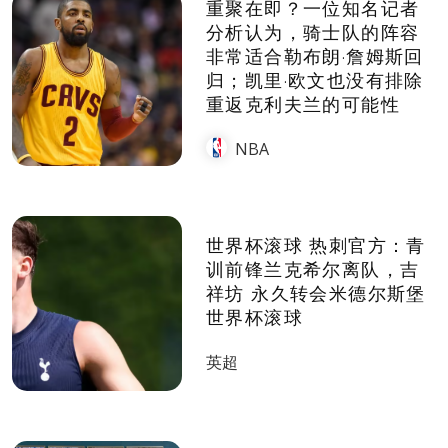
重聚在即？一位知名记者
分析认为，骑士队的阵容
非常适合勒布朗·詹姆斯回
归；凯里·欧文也没有排除
重返克利夫兰的可能性
NBA
世界杯滚球 热刺官方：青
训前锋兰克希尔离队，吉
祥坊 永久转会米德尔斯堡
世界杯滚球
英超