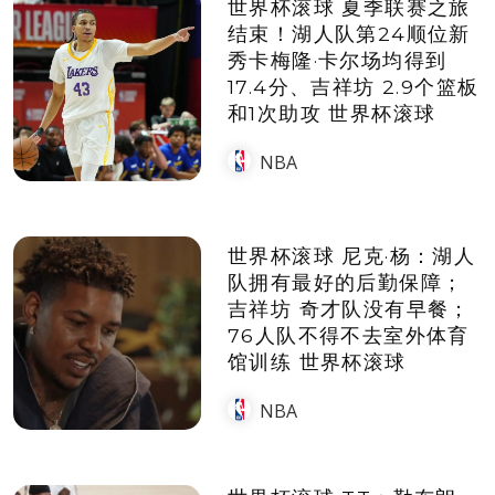
世界杯滚球 夏季联赛之旅
结束！湖人队第24顺位新
秀卡梅隆·卡尔场均得到
17.4分、吉祥坊 2.9个篮板
和1次助攻 世界杯滚球
NBA
世界杯滚球 尼克·杨：湖人
队拥有最好的后勤保障；
吉祥坊 奇才队没有早餐；
76人队不得不去室外体育
馆训练 世界杯滚球
NBA