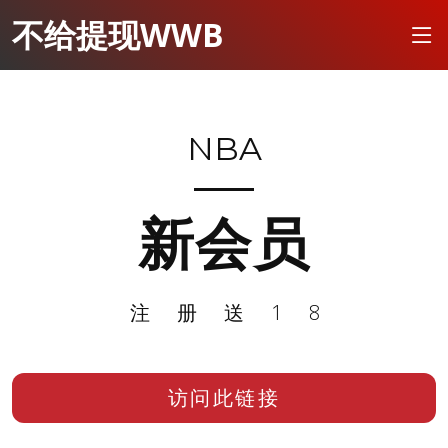
不给提现WWB
NBA
新会员
注册送18
访问此链接