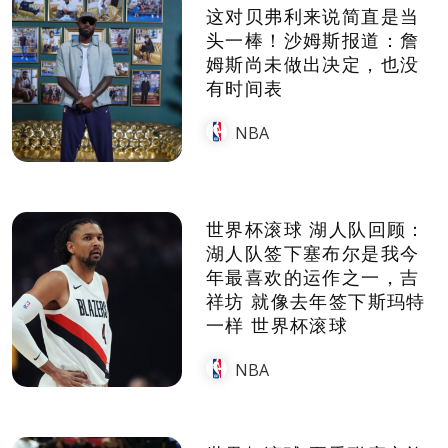
这对贝弗利来说简直是当
头一棒！沙姆斯报道：詹
姆斯尚未做出决定，也没
有时间表
NBA
世界杯滚球 湖人队回顾：
湖人队签下塞布尔是我今
年最喜欢的运作之一，吉
祥坊 就像去年签下斯玛特
一样 世界杯滚球
NBA