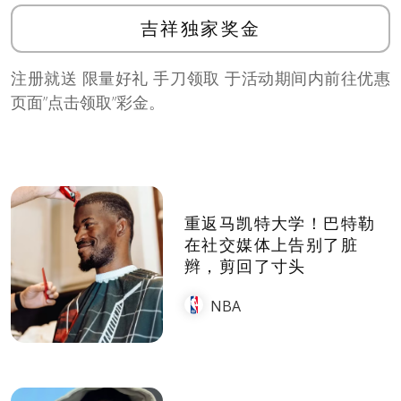
吉祥独家奖金
注册就送 限量好礼 手刀领取 于活动期间内前往优惠
页面”点击领取”彩金。
重返马凯特大学！巴特勒
在社交媒体上告别了脏
辫，剪回了寸头
NBA