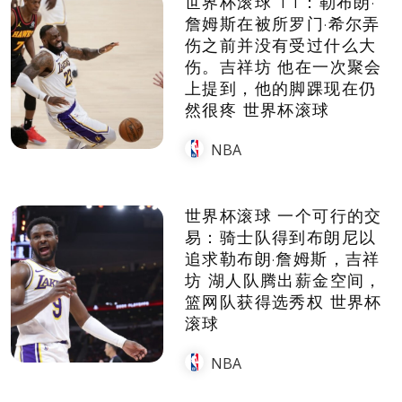
世界杯滚球 TT：勒布朗·
詹姆斯在被所罗门·希尔弄
伤之前并没有受过什么大
伤。吉祥坊 他在一次聚会
上提到，他的脚踝现在仍
然很疼 世界杯滚球
NBA
世界杯滚球 一个可行的交
易：骑士队得到布朗尼以
追求勒布朗·詹姆斯，吉祥
坊 湖人队腾出薪金空间，
篮网队获得选秀权 世界杯
滚球
NBA