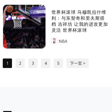
世界杯滚球 马穆凯拉什维
利：与东契奇和里夫斯搭
档 吉祥坊 让我的进攻更加
灵活 世界杯滚球
NBA
1
2
3
4
5
下一页 >