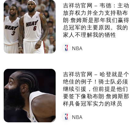
吉祥坊官网 – 韦德：主动
放弃权力并全力支持勒布
朗·詹姆斯是那年我们赢得
总冠军的主要原因。我的
家人不理解我的牺牲
NBA
吉祥坊官网 – 哈登就是个
绝佳的例子！骑士队必须
继续引援，但前提是他们
要签下像勒布朗·詹姆斯那
样具备冠军实力的球员
NBA