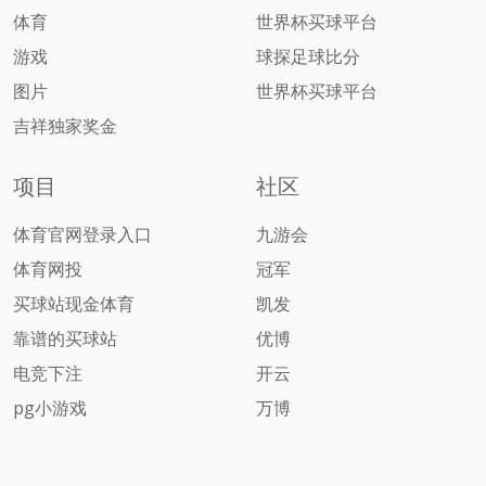
体育
世界杯买球平台
游戏
球探足球比分
图片
世界杯买球平台
吉祥独家奖金
项目
社区
体育官网登录入口
九游会
体育网投
冠军
买球站现金体育
凯发
靠谱的买球站
优博
电竞下注
开云
pg小游戏
万博