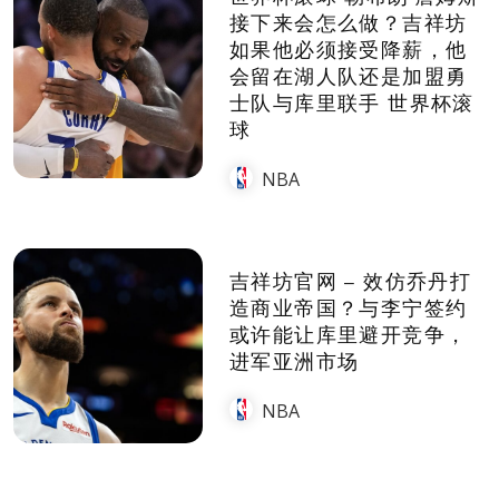
接下来会怎么做？吉祥坊
如果他必须接受降薪，他
会留在湖人队还是加盟勇
士队与库里联手 世界杯滚
球
NBA
吉祥坊官网 – 效仿乔丹打
造商业帝国？与李宁签约
或许能让库里避开竞争，
进军亚洲市场
NBA