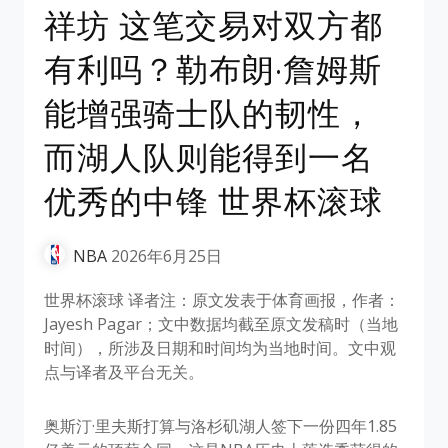
祥坊 这笔交易对双方都
有利吗？勒布朗·詹姆斯
能增强骑士队的韧性，
而湖人队则能得到一名
优秀的中锋 世界杯滚球
NBA
2026年6月25日
世界杯滚球 译者注：原文发表于体育画报，作者：
Jayesh Pagar；文中数据均截至原文发稿时（当地
时间），所涉及日期和时间均为当地时间。文中观
点与译者及平台无关。
奥斯汀·里夫斯打算与洛杉矶湖人签下一份四年1.85