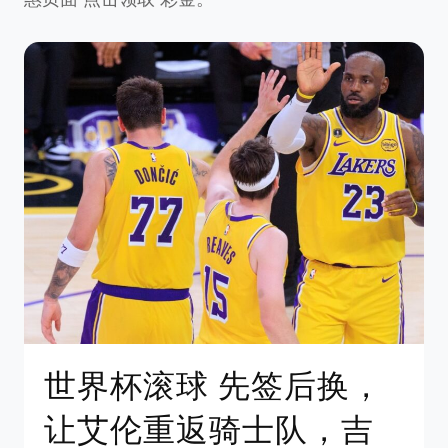
世界杯滚球 先签后换，
让艾伦重返骑士队，吉