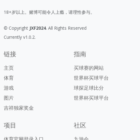
18+岁以上。赌博可能令人上瘾，请理性参与。
© Copyright
JXF2024
. All Rights Reserved
Currently v1.0.2.
链接
指南
主页
买球赛的网站
体育
世界杯买球平台
游戏
球探足球比分
图片
世界杯买球平台
吉祥独家奖金
项目
社区
体育官网登录入口
九游会