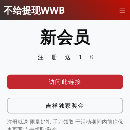
不给提现WWB
新会员
注册送18
访问此链接
吉祥独家奖金
注册就送 限量好礼 手刀领取 于活动期间内前往优
惠页面”点击领取”彩金。