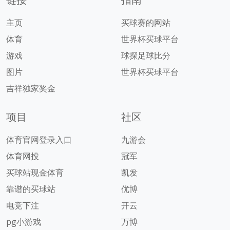
链接
指南
主页
买球赛的网站
体育
世界杯买球平台
游戏
球探足球比分
图片
世界杯买球平台
吉祥独家奖金
项目
社区
体育官网登录入口
九游会
体育网投
冠军
买球站现金体育
凯发
靠谱的买球站
优博
电竞下注
开云
pg小游戏
万博