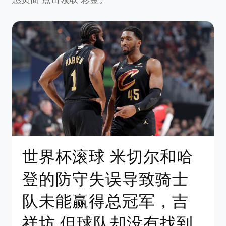
世界杯滚球 米切尔和哈
登的防守失误导致骑士
队未能赢得总冠军，吉
祥坊 但球队却没有找到