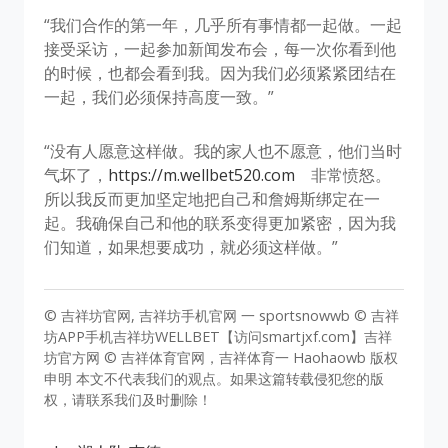
“我们合作的第一年，几乎所有事情都一起做。一起
接受采访，一起参加新闻发布会，每一次你看到他
的时候，也都会看到我。因为我们必须紧紧团结在
一起，我们必须保持高度一致。”
“没有人愿意这样做。我的家人也不愿意，他们当时
气坏了，
https://m.wellbet520.com
非常愤怒。
所以我反而更加坚定地把自己和詹姆斯绑定在一
起。我确保自己和他的联系变得更加紧密，因为我
们知道，如果想要成功，就必须这样做。”
© 吉祥坊官网, 吉祥坊手机官网 一 sportsnowwb © 吉祥
坊APP手机吉祥坊WELLBET【访问smartjxf.com】吉祥
坊官方网 © 吉祥体育官网，吉祥体育一 Haohaowb 版权
申明 本文不代表我们的观点。如果这篇转载侵犯您的版
权，请联系我们及时删除！