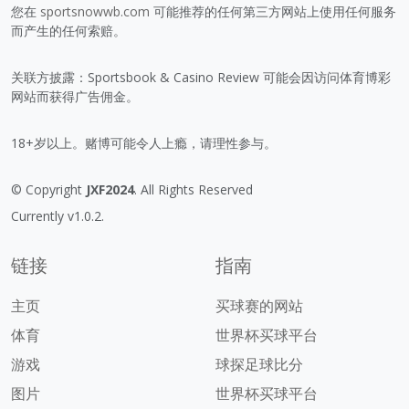
您在
sportsnowwb.com
可能推荐的任何第三方网站上使用任何服务
而产生的任何索赔。
关联方披露：Sportsbook & Casino Review 可能会因访问体育博彩
网站而获得广告佣金。
18+岁以上。赌博可能令人上瘾，请理性参与。
© Copyright
JXF2024
. All Rights Reserved
Currently v1.0.2.
链接
指南
主页
买球赛的网站
体育
世界杯买球平台
游戏
球探足球比分
图片
世界杯买球平台