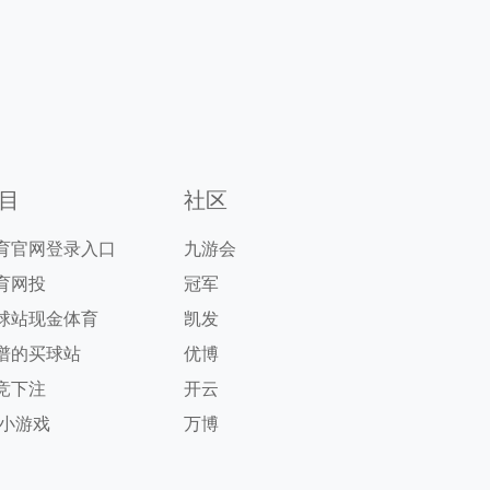
目
社区
育官网登录入口
九游会
育网投
冠军
球站现金体育
凯发
谱的买球站
优博
竞下注
开云
g小游戏
万博