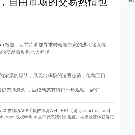
，自由市场的交易热情也
ater报道，目前库明加寻求转会新东家的进程陷入停
场的交易热度也已大幅降
趣最为浓厚的球队，展现出积极的追逐态势，但截至目
归属仍充满悬念 ，后续动态有待进一步观察。
冠军
b © 吉祥坊APP手机吉祥坊WELLBET【访问smartjxf.com】
ohaowb 版权申明 本文不代表我们的观点。如果这篇转载侵犯