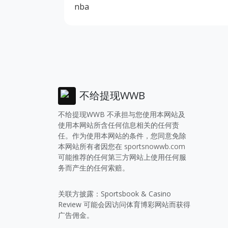
nba
不给提现WWB
不给提现WWB 不承担与您使用本网站及
使用本网站所含任何信息相关的任何责
任。作为使用本网站的条件，您同意免除
本网站所有者因您在
sportsnowwb.com
可能推荐的任何第三方网站上使用任何服
务而产生的任何索赔。
关联方披露：Sportsbook & Casino
Review 可能会因访问体育博彩网站而获得
广告佣金。