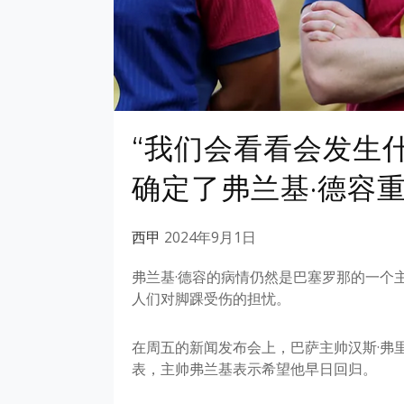
“我们会看看会发生什
确定了弗兰基·德容
西甲
2024年9月1日
弗兰基·德容的病情仍然是巴塞罗那的一个
人们对脚踝受伤的担忧。
在周五的新闻发布会上，巴萨主帅汉斯·弗
表，主帅弗兰基表示希望他早日回归。