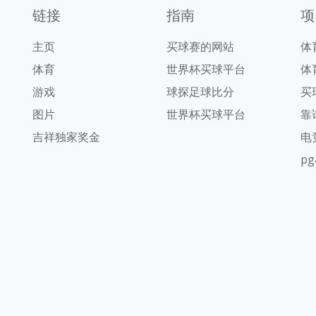
链接
指南
项
主页
买球赛的网站
体
体育
世界杯买球平台
体
游戏
球探足球比分
买
图片
世界杯买球平台
靠
吉祥独家奖金
电
p