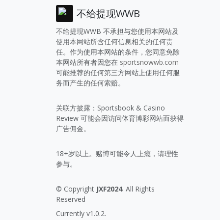
不给提现WWB
不给提现WWB 不承担与您使用本网站及
使用本网站所含任何信息相关的任何责
任。作为使用本网站的条件，您同意免除
本网站所有者因您在
sportsnowwb.com
可能推荐的任何第三方网站上使用任何服
务而产生的任何索赔。
关联方披露：Sportsbook & Casino
Review 可能会因访问体育博彩网站而获得
广告佣金。
18+岁以上。赌博可能令人上瘾，请理性
参与。
© Copyright
JXF2024
. All Rights
Reserved
Currently v1.0.2.