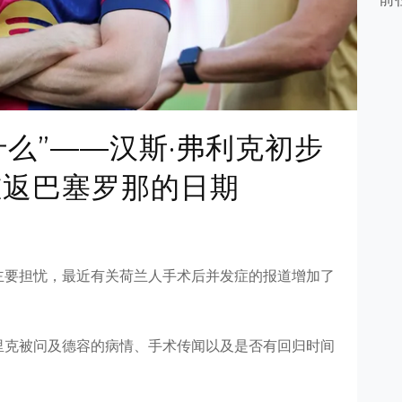
么”——汉斯·弗利克初步
重返巴塞罗那的日期
主要担忧，最近有关荷兰人手术后并发症的报道增加了
里克被问及德容的病情、手术传闻以及是否有回归时间