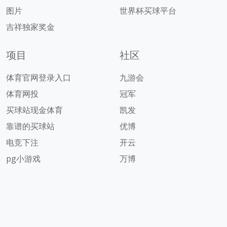
图片
世界杯买球平台
吉祥独家奖金
项目
社区
体育官网登录入口
九游会
体育网投
冠军
买球站现金体育
凯发
靠谱的买球站
优博
电竞下注
开云
pg小游戏
万博