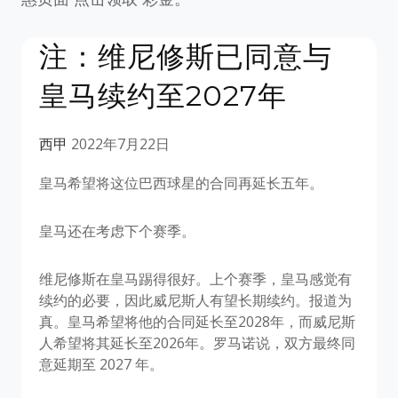
注：维尼修斯已同意与
皇马续约至2027年
西甲
2022年7月22日
皇马希望将这位巴西球星的合同再延长五年。
皇马还在考虑下个赛季。
维尼修斯在皇马踢得很好。上个赛季，皇马感觉有
续约的必要，因此威尼斯人有望长期续约。报道为
真。皇马希望将他的合同延长至2028年，而威尼斯
人希望将其延长至2026年。罗马诺说，双方最终同
意延期至 2027 年。