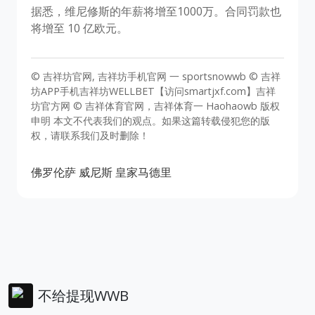
据悉，维尼修斯的年薪将增至1000万。合同罚款也
将增至 10 亿欧元。
© 吉祥坊官网, 吉祥坊手机官网 一 sportsnowwb © 吉祥
坊APP手机吉祥坊WELLBET【访问smartjxf.com】吉祥
坊官方网 © 吉祥体育官网，吉祥体育一 Haohaowb 版权
申明 本文不代表我们的观点。如果这篇转载侵犯您的版
权，请联系我们及时删除！
佛罗伦萨
威尼斯
皇家马德里
不给提现WWB