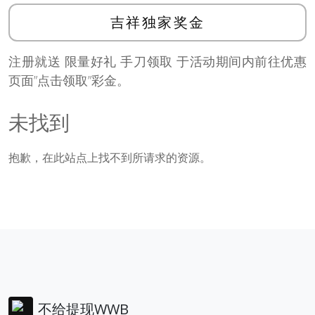
吉祥独家奖金
注册就送 限量好礼 手刀领取 于活动期间内前往优惠
页面”点击领取”彩金。
未找到
抱歉，在此站点上找不到所请求的资源。
不给提现WWB