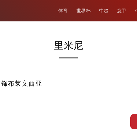
体育
世界杯
中超
意甲
里米尼
前锋布莱文西亚