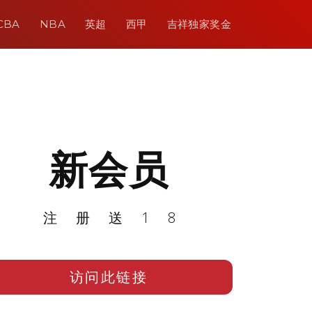
CBA
NBA
英超
西甲
吉祥独家奖金
新会员
注册送18
访问此链接