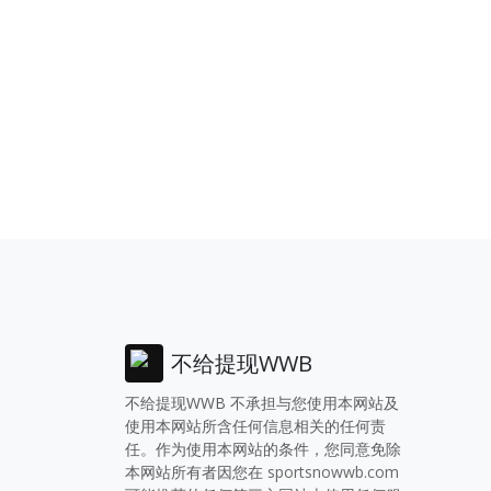
不给提现WWB
不给提现WWB 不承担与您使用本网站及
使用本网站所含任何信息相关的任何责
任。作为使用本网站的条件，您同意免除
本网站所有者因您在
sportsnowwb.com