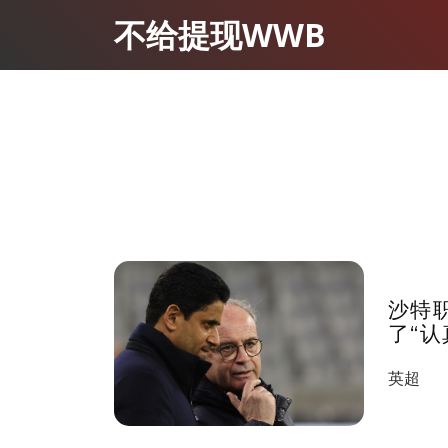
不给提现WWB
沙特
了“
英超