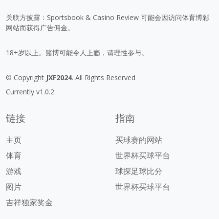
关联方披露：Sportsbook & Casino Review 可能会因访问体育博彩
网站而获得广告佣金。
18+岁以上。赌博可能令人上瘾，请理性参与。
© Copyright
JXF2024
. All Rights Reserved
Currently v1.0.2.
链接
指南
主页
买球赛的网站
体育
世界杯买球平台
游戏
球探足球比分
图片
世界杯买球平台
吉祥独家奖金