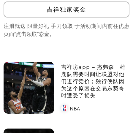
吉祥独家奖金
注册就送 限量好礼 手刀领取 于活动期间内前往优惠
页面”点击领取”彩金。
吉祥坊app – 杰弗森：雄
鹿队需要时间让联盟对他
们进行竞价；独行侠队因
为这个原因在交易东契奇
时遭受了损失
NBA