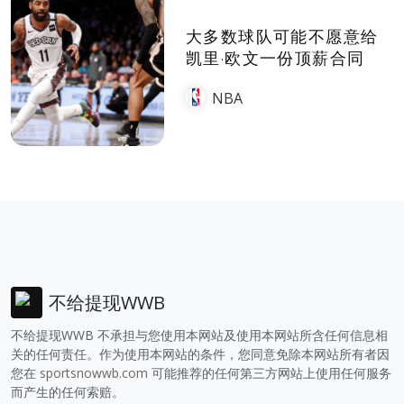
大多数球队可能不愿意给
凯里·欧文一份顶薪合同
NBA
不给提现WWB
不给提现WWB 不承担与您使用本网站及使用本网站所含任何信息相
关的任何责任。作为使用本网站的条件，您同意免除本网站所有者因
您在
sportsnowwb.com
可能推荐的任何第三方网站上使用任何服务
而产生的任何索赔。