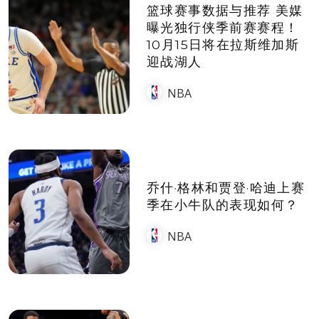
篮球赛事数据与推荐 美媒
曝光独行侠季前赛赛程！
10月15日将在拉斯维加斯
迎战湖人
NBA
乔什·格林和贾登·哈迪上赛
季在小牛队的表现如何？
NBA