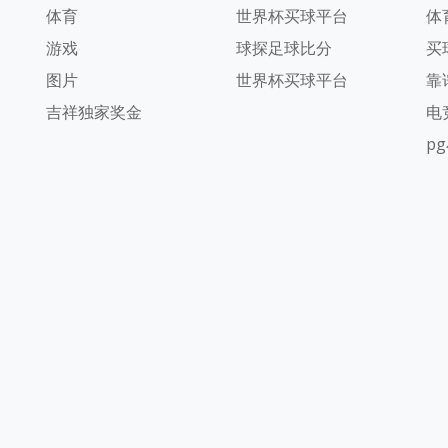
体育
世界杯买球平台
体
游戏
球探足球比分
买
图片
世界杯买球平台
靠
吉祥独家奖金
电
p