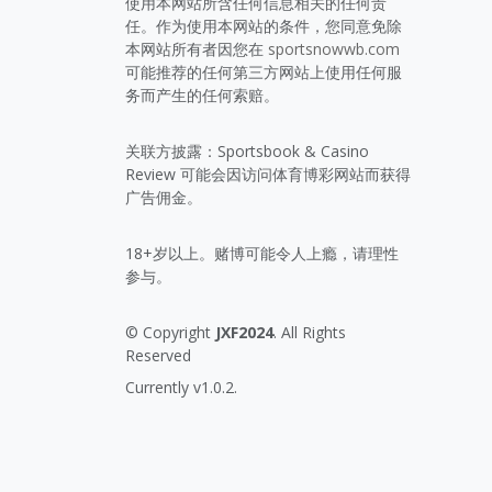
使用本网站所含任何信息相关的任何责
任。作为使用本网站的条件，您同意免除
本网站所有者因您在
sportsnowwb.com
可能推荐的任何第三方网站上使用任何服
务而产生的任何索赔。
关联方披露：Sportsbook & Casino
Review 可能会因访问体育博彩网站而获得
广告佣金。
18+岁以上。赌博可能令人上瘾，请理性
参与。
© Copyright
JXF2024
. All Rights
Reserved
Currently v1.0.2.